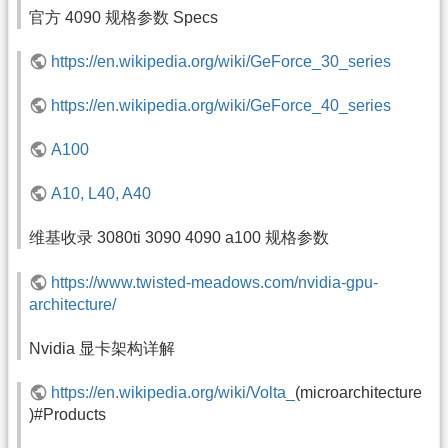
官方 4090 规格参数 Specs
https://en.wikipedia.org/wiki/GeForce_30_series
https://en.wikipedia.org/wiki/GeForce_40_series
A100
A10, L40, A40
维基收录 3080ti 3090 4090 a100 规格参数
https://www.twisted-meadows.com/nvidia-gpu-
architecture/
Nvidia 显卡架构详解
https://en.wikipedia.org/wiki/Volta_
(microarchitecture
)#Products