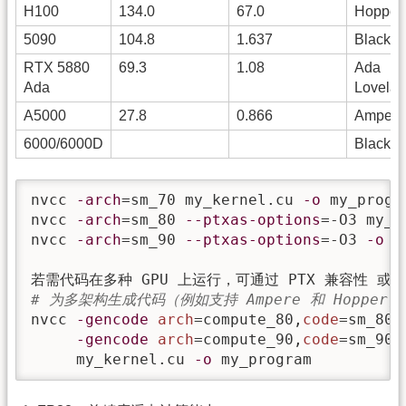
H100
134.0
67.0
Hopper
5090
104.8
1.637
Blackwe
RTX 5880
69.3
1.08
Ada
Ada
Lovelac
A5000
27.8
0.866
Ampere
6000/6000D
Blackwe
nvcc 
-arch
=sm_70 my_kernel.cu 
-o
 my_progra
nvcc 
-arch
=sm_80 
--ptxas-options
=-O3 my_k
nvcc 
-arch
=sm_90 
--ptxas-options
=-O3 
-o
 m
# 为多架构生成代码（例如支持 Ampere 和 Hopper）
nvcc 
-gencode
arch
=compute_80,
code
=sm_80 \
-gencode
arch
=compute_90,
code
=sm_90 \
     my_kernel.cu 
-o
 my_program