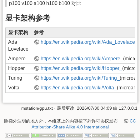
p100 v100 a100 h100 b100 对比
显卡架构参考
显卡架构
参考
Ada
https://en.wikipedia.org/wiki/Ada_Lovelace_
Lovelace
Ampere
https://en.wikipedia.org/wiki/Ampere_
(microa
Hopper
https://en.wikipedia.org/wiki/Hopper_
(microar
Turing
https://en.wikipedia.org/wiki/Turing_
(microarc
Volta
https://en.wikipedia.org/wiki/Volta_
(microarch
mstation/gpu.txt
· 最后更改: 2026/07/30 04:09 由
127.0.0.1
除额外注明的地方外，本维基上的内容按下列许可协议发布：
CC
Attribution-Share Alike 4.0 International