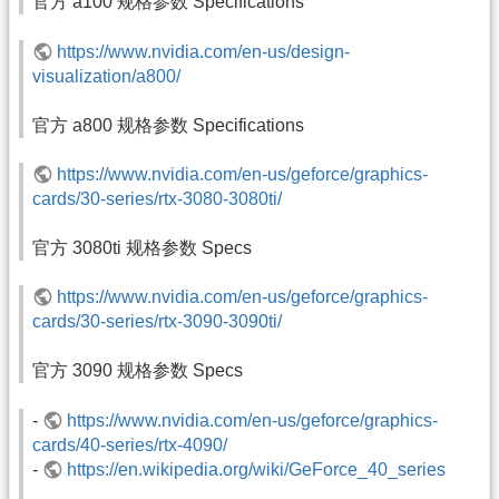
官方 a100 规格参数 Specifications
https://www.nvidia.com/en-us/design-
visualization/a800/
官方 a800 规格参数 Specifications
https://www.nvidia.com/en-us/geforce/graphics-
cards/30-series/rtx-3080-3080ti/
官方 3080ti 规格参数 Specs
https://www.nvidia.com/en-us/geforce/graphics-
cards/30-series/rtx-3090-3090ti/
官方 3090 规格参数 Specs
-
https://www.nvidia.com/en-us/geforce/graphics-
cards/40-series/rtx-4090/
-
https://en.wikipedia.org/wiki/GeForce_40_series