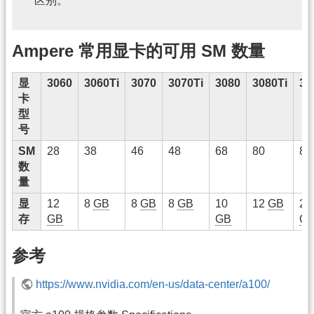
区别。
Ampere 常用显卡的可用 SM 数量
显
3060
3060Ti
3070
3070Ti
3080
3080Ti
30
卡
型
号
SM
28
38
46
48
68
80
82
数
量
显
12
8
GB
8
GB
8
GB
10
12
GB
24
存
GB
GB
G
参考
https://www.nvidia.com/en-us/data-center/a100/