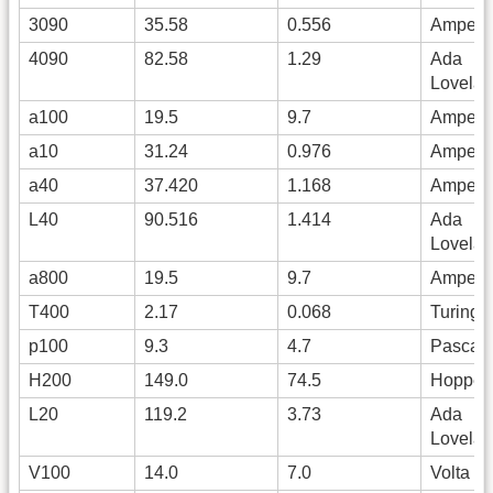
3090
35.58
0.556
Ampere
4090
82.58
1.29
Ada
Lovelac
a100
19.5
9.7
Ampere
a10
31.24
0.976
Ampere
a40
37.420
1.168
Ampere
L40
90.516
1.414
Ada
Lovelac
a800
19.5
9.7
Ampere
T400
2.17
0.068
Turing
p100
9.3
4.7
Pascal
H200
149.0
74.5
Hopper
L20
119.2
3.73
Ada
Lovelac
V100
14.0
7.0
Volta