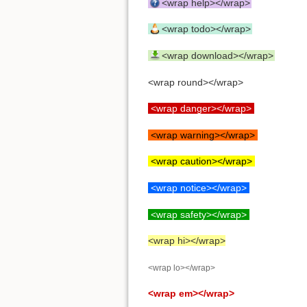
<wrap help></wrap>
<wrap todo></wrap>
<wrap download></wrap>
<wrap round></wrap>
<wrap danger></wrap>
<wrap warning></wrap>
<wrap caution></wrap>
<wrap notice></wrap>
<wrap safety></wrap>
<wrap hi></wrap>
<wrap lo></wrap>
<wrap em></wrap>