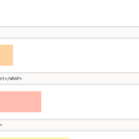
nt</WRAP>
>