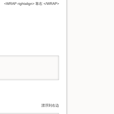
<WRAP rightalign> 靠右 </WRAP>
漂浮到右边