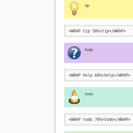
tip
<WRAP tip 50%>tip</WRAP>
help
<WRAP help 60%>help</WRAP>
todo
<WRAP todo 70%>todo</WRAP>