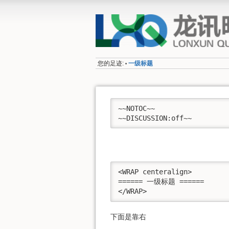
您的足迹:
一级标题
•
~~NOTOC~~

~~DISCUSSION:off~~
<WRAP centeralign>

====== 一级标题 ======

</WRAP>
下面是靠右