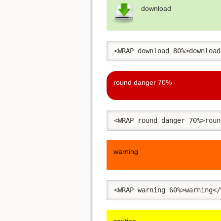
download
<WRAP download 80%>download
round danger 70%
<WRAP round danger 70%>roun
warning
<WRAP warning 60%>warning</