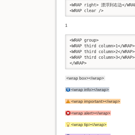
<WRAP right> 漂浮到右边</WRAP
<WRAP clear />
1
<WRAP group>

<WRAP third column>1</WRAP>

<WRAP third column>2</WRAP>

<WRAP third column>3</WRAP>

</WRAP>
<wrap box></wrap>
<wrap info></wrap>
<wrap important></wrap>
<wrap alert></wrap>
<wrap tip></wrap>