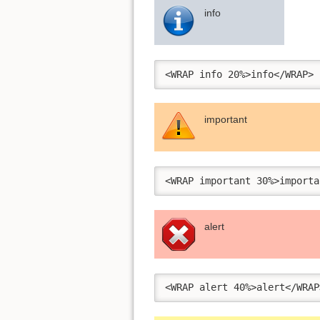
info
<WRAP info 20%>info</WRAP>
important
<WRAP important 30%>importa
alert
<WRAP alert 40%>alert</WRAP