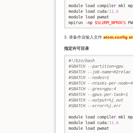
module load compiler mkl mpi
module load cuda
/
11.6
module load pwmat

mpirun 
-np
$SLURM_NPROCS
 PW
3. 准备作业输入文件
atom.config et
指定许可目录
#!/bin/bash
#SBATCH --partition=gpu
#SBATCH --job-name=H2relax
#SBATCH --nodes=1
#SBATCH --ntasks-per-node=4
#SBATCH --gres=gpu:4
#SBATCH --gpus-per-task=1
#SBATCH --output=%j.out
#SBATCH --error=%j.err
module load compiler mkl mpi
module load cuda
/
11.6
module load pwmat
