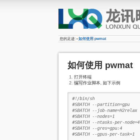
您的足迹:
如何使用 pwmat
•
如何使用 pwmat
打开终端
编写
作业脚本, 如下示例
#!/bin/sh
#SBATCH --partition=gpu
#SBATCH --job-name=H2relax
#SBATCH --nodes=1
#SBATCH --ntasks-per-node=4
#SBATCH --gres=gpu:4
#SBATCH --gpus-per-task=1