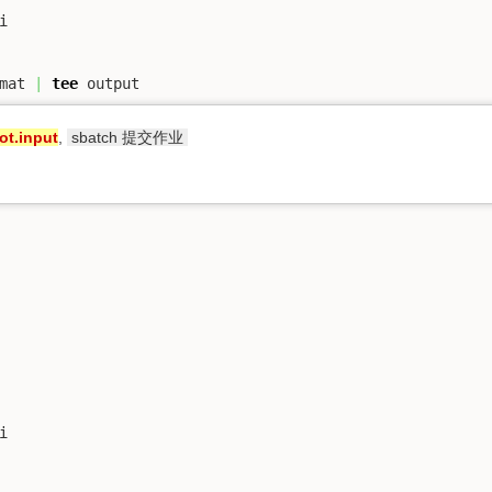


mat 
|
tee
 output
ot.input
,
sbatch 提交作业

