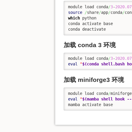
module load conda
/
3
-
2020.07
source
/
share
/
app
/
conda
/
con
which
 python

conda activate base

conda deactivate
加载 conda 3 环境
module load conda
/
3
-
2020.07
eval
"
$(conda shell.bash ho
加载 miniforge3 环境
module load conda
/
eval
"
$(mamba shell hook --
mamba activate base