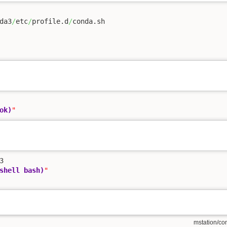
da3
/
etc
/
profile.d
/
ok)
"
shell bash)
"
mstation/con