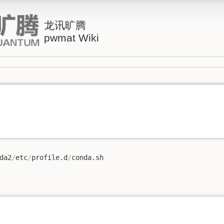
龙讯旷腾
pwmat Wiki
da2
/
etc
/
profile.d
/