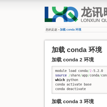
您的足迹:
加载 conda 环境
•
加载 conda 环境
加载 conda 2 环境
module load conda
/
2
source
/
share
/
app
/
conda
/
con
which
 python

conda activate base

conda deactivate
加载 conda 3 环境